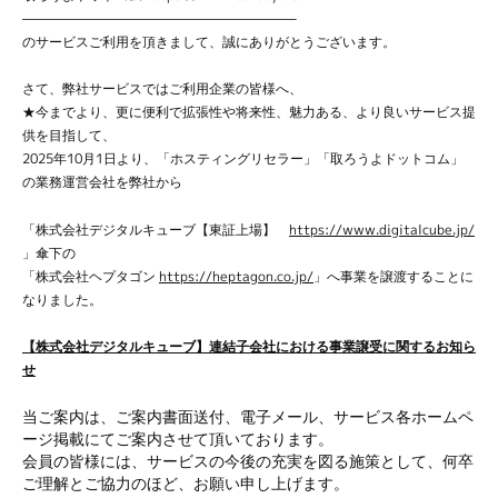
————————————————————–
のサービスご利用を頂きまして、誠にありがとうございます。
さて、弊社サービスではご利用企業の皆様へ、
★今までより、更に便利で拡張性や将来性、魅力ある、より良いサービス提
供を目指して、
2025年10月1日より、「ホスティングリセラー」「取ろうよドットコム」
の業務運営会社を弊社から
「株式会社デジタルキューブ【東証上場】
https://www.digitalcube.jp/
」傘下の
「株式会社ヘプタゴン
https://heptagon.co.jp/
」へ事業を譲渡することに
なりました。
【株式会社デジタルキューブ】連結子会社における事業譲受に関するお知ら
せ
当ご案内は、ご案内書面送付、電子メール、サービス各ホームペ
ージ掲載にてご案内させて頂いております。
会員の皆様には、サービスの今後の充実を図る施策として、何卒
ご理解とご協力のほど、お願い申し上げます。