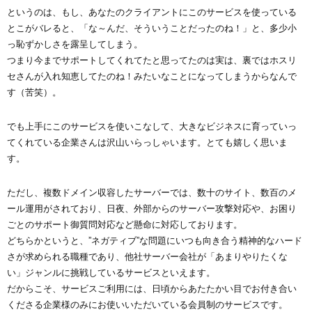
というのは、もし、あなたのクライアントにこのサービスを使っている
とこがバレると、「な～んだ、そういうことだったのね！」と、多少小
っ恥ずかしさを露呈してしまう。
つまり今までサポートしてくれてたと思ってたのは実は、裏ではホスリ
セさんが入れ知恵してたのね！みたいなことになってしまうからなんで
す（苦笑）。
でも上手にこのサービスを使いこなして、大きなビジネスに育っていっ
てくれている企業さんは沢山いらっしゃいます。とても嬉しく思いま
す。
ただし、複数ドメイン収容したサーバーでは、数十のサイト、数百のメ
ール運用がされており、日夜、外部からのサーバー攻撃対応や、お困り
ごとのサポート御質問対応など懸命に対応しております。
どちらかというと、”ネガティブ”な問題にいつも向き合う精神的なハード
さが求められる職種であり、他社サーバー会社が「あまりやりたくな
い」ジャンルに挑戦しているサービスといえます。
だからこそ、サービスご利用には、日頃からあたたかい目でお付き合い
くださる企業様のみにお使いいただいている会員制のサービスです。