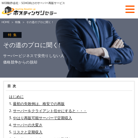
WEB制作会社・SOHO向けのサーバー再販サービス
HOME
特集
その道のプロに聞く！
その道のプロに聞く!
サーバービジネスで安売りしない人
価格競争からの脱却
目次
はじめに
最初の失敗例は、格安での再販
サーバーをクライアント任せにすると・・・
やはり再販可能サーバーで定期収入
サーバーの大変さ
リスクと定期収入