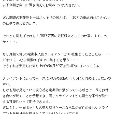
以下金額は自由に置き換えてお読みでいただきたい。
Web関連の制作物を一回ポッキリの例えば、「30万の単品納品スタイル
の仕事で終わるのか？」
それとも例えばそれを「月額3万円の定期収入としての仕事にする」の
か・・・。
もし月額3万円の定期収入的クライアントが10社集まったとしたら・・・
10社くらいなら頑張ればすぐに集まると思う・・・
そうすれば安定した売り上げが毎月30万は定期的にはいってくる。
クライアントにとっても一気に30万の支払いより月3万円のほうが払いや
すい。
しかも顔が見えている安心感と定期的に繋がっている感とで、長くお付
き合いが続くことが予想でき、同じクライアントから新たな案件が発生
する可能性だって期待できます。
逆にもし、一回ポッキリの売り切りケースなら次の案件の新しいクライ
アントを毎月毎月探さなくてはいけないハメになる。